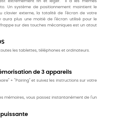
 est extrêmement fin et léger. Il a les mêmes
to. Un système de positionnement maintient le
 clavier externe, la totalité de l'écran de votre
y aura plus une moitié de l'écran utilisé pour le
e frappe sur des touches mécaniques est un atout
OS
outes les tablettes, téléphones et ordinateurs.
morisation de 3 appareils
e" + "Pairing" et suivez les instructions sur votre
les mémoires, vous passez instantanément de l'un
 puissante