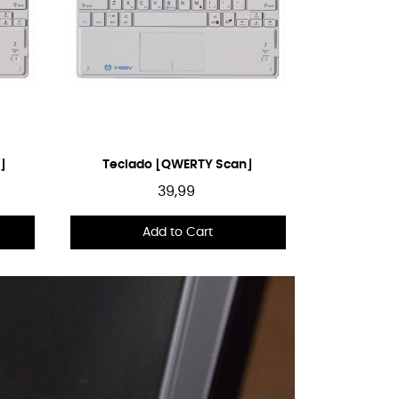
Quick View
]
Teclado [QWERTY Scan]
39,99
Add to Cart