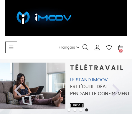
Toggle
☰
Français
0
navigation
TÉLÉTRAVAIL
LE STAND IMOOV
Previous
Next
EST L'OUTIL IDÉAL
PENDANT LE CONFINEMENT
[ INFO ]