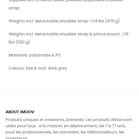
Supplied with a detachable, padded adjustable shoulder
strap
Weights incl. detachable shoulder strap: 1.04 lbs (475 g)
Weights incl. detachable shoulder strap & phone pouch: 1.15
lbs (520 g)
Materials: polyamide & PU
Colours: black and dark grey
ABOUT IMOOV
Produits uniques et innovants, brevetés. Les produits
iMoov
sont
utiles pour tous : à la maison, en déplacement, de 7 à 77 ans,
pour les professionnels, les nomades, les télétravailleurs, les
navetteurs, ...