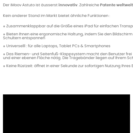
Der iMoov Astuto ist äusserst
innovativ
. Zahlreiche
Patente weltweit
Kein anderer Stand im Markt bietet ähnliche Funktionen :
●
Zusammenklappbar auf die Größe eines iPad für einfachen Trans
●
Bieten Ihnen eine ergonomische Haltung, indem Sie den Bildschi
Schultern entspannen
●
Universelll : für alle Laptops, Tablet PCs & Smartphones
●
Das Riemen- und Seitenfuß-Klappsystem macht den Benutzer frei
und einer ebenen Fläche nötig. Die Tragebänder liegen auf Ihrem Sc
●
Keine Rüstzeit: öffnet in einer Sekunde zur sofortigen Nutzung Ihres