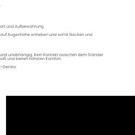
.
port und Aufbewahrung
rm auf Augenhöhe anheben und somit Nacken und
 und unabhängig. Kein Kontakt zwischen dem Ständer
hoß und bieten höhsten Komfort.
 E-Geräts